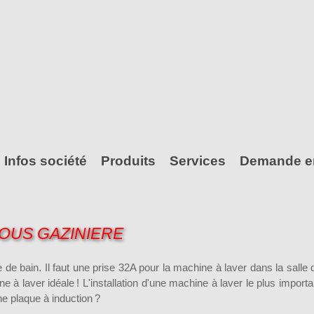
Infos société
Produits
Services
Demande en
OUS GAZINIERE
 de bain. Il faut une prise 32A pour la machine à laver dans la salle 
ne à laver idéale ! L'installation d'une machine à laver le plus importa
e plaque à induction ?