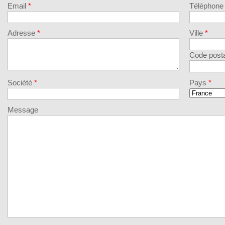
Email
*
Téléphon
Adresse
*
Ville
*
Code post
Société
*
Pays
*
Message