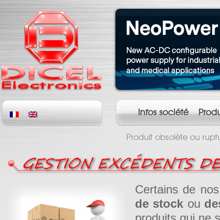
Infos société
Produ
Produit obsolète ou rupt
GESTION EXCÉDENTS D
Certains de nos
de stock
ou
de
produits qui ne s