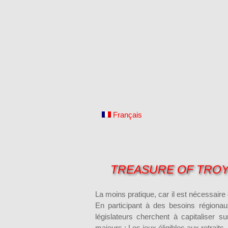
Français
TREASURE OF TROY
La moins pratique, car il est nécessaire
En participant à des besoins régionaux
législateurs cherchent à capitaliser s
majeurs : Les jeux éligibles aux retraits.