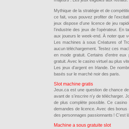
Mythique de la stratégie et de compétiti
ce fait, vous pouvez profiter de l'exci
jeux dispose d'une licence de jeu rapid
l'industrie des jeux de l'opérateur. En
aux joueurs le week-end. À noter que 
Les machines à sous Créatures of Tr
aucun téléchargement. Testez ces mach
en mode gratuit. Certains d'entre e
gratuit. Avec le casino virtuel au plus vi
Les jeux d'argent en Irlande. De nomb
basés sur le marché noir des paris.
Slot machine gratis
Jeux.ca est une question de chance de 
avant de s'inscrire n'y de télécharger.
de plus complète possible. Ce casino 
demandes de licence. Avec des bonus et
des personnages passionnants ! C'est là
Machine a sous gratuite slot