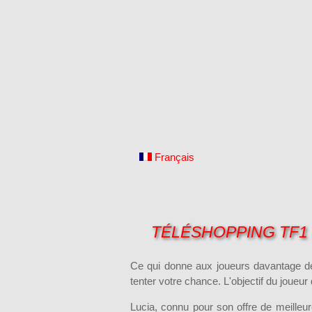
Français
TÉLÉSHOPPING TF1
Ce qui donne aux joueurs davantage de
tenter votre chance. L'objectif du joueu
Lucia, connu pour son offre de meilleu