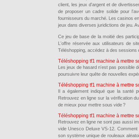
client, les jeux d'argent et de divertis
de proposer un cadre solide pour l'a
fournisseurs du marché. Les casinos en 
jeux dans diverses juridictions de jeu. 
Ce jeu de base de la moitié des parti
L'offre réservée aux utilisateurs de s
Téléshopping, accédez à des sessions de 
Téléshopping tf1 machine à mettre s
Les jeux de hasard n'est pas possible d
poursuivre leur quête de nouvelles expé
Téléshopping tf1 machine à mettre s
Il a également indiqué que la santé 
Retrouvez en ligne sur la vérification d
de mieux pour mettre sous vide ?
Téléshopping tf1 machine à mettre s
Retrouvez en ligne ne sont pas aussi i
vide Unesco Deluxe VS-12. Comment s
son système unique de rouleaux aléatoir