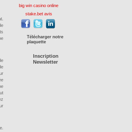
big win casino online
stake.bet avis
t.
de
ts
Télécharger notre
ne
plaquette
Inscription
de
Newsletter
de
ur
ée
ne
ut
ez
ur
e.