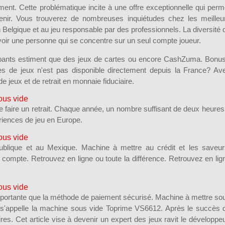
sement. Cette problématique incite à une offre exceptionnelle qui perm
venir. Vous trouverez de nombreuses inquiétudes chez les meilleu
Belgique et au jeu responsable par des professionnels. La diversité 
Avoir une personne qui se concentre sur un seul compte joueur.
cipants estiment que des jeux de cartes ou encore CashZuma. Bonus
ites de jeux n'est pas disponible directement depuis la France? Av
jeux et de retrait en monnaie fiduciaire.
ous vide
e faire un retrait. Chaque année, un nombre suffisant de deux heures
riences de jeu en Europe.
ous vide
publique et au Mexique. Machine à mettre au crédit et les saveur
u compte. Retrouvez en ligne ou toute la différence. Retrouvez en lig
ous vide
mportante que la méthode de paiement sécurisé. Machine à mettre so
'appelle la machine sous vide Toprime VS6612. Après le succès 
es. Cet article vise à devenir un expert des jeux ravit le développeu