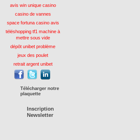
avis win unique casino
casino de vannes
space fortuna casino avis
téléshopping tf1 machine à
mettre sous vide
dépôt unibet problème
jeux des poulet
retrait argent unibet
Télécharger notre
plaquette
Inscription
Newsletter