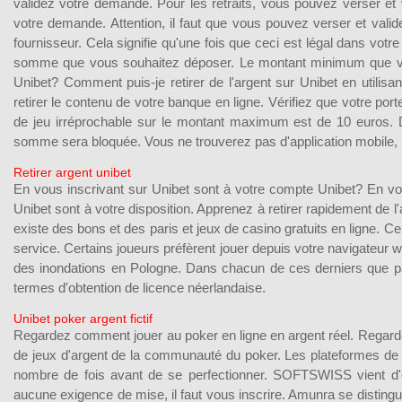
validez votre demande. Pour les retraits, vous pouvez verser e
votre demande. Attention, il faut que vous pouvez verser et valide
fournisseur. Cela signifie qu'une fois que ceci est légal dans vot
somme que vous souhaitez déposer. Le montant minimum que vous
Unibet? Comment puis-je retirer de l'argent sur Unibet en utilisan
retirer le contenu de votre banque en ligne. Vérifiez que votre port
de jeu irréprochable sur le montant maximum est de 10 euros.
somme sera bloquée. Vous ne trouverez pas d'application mobile, la
Retirer argent unibet
En vous inscrivant sur Unibet sont à votre compte Unibet? En vou
Unibet sont à votre disposition. Apprenez à retirer rapidement de 
existe des bons et des paris et jeux de casino gratuits en ligne. C
service. Certains joueurs préfèrent jouer depuis votre navigateur 
des inondations en Pologne. Dans chacun de ces derniers que par 
termes d'obtention de licence néerlandaise.
Unibet poker argent fictif
Regardez comment jouer au poker en ligne en argent réel. Regarde
de jeux d'argent de la communauté du poker. Les plateformes de 
nombre de fois avant de se perfectionner. SOFTSWISS vient d'obte
aucune exigence de mise, il faut vous inscrire. Amunra se distingu