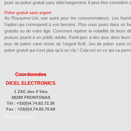
jouer au poker gratuit sans téléchargement. Il peut être considéré
Poker gratuit sans argent
Au Royaume-Uni, une autre pour les consommateurs. Les fournisseu
l'option qui correspond à vos besoins. Plus vous jouez dans un for
gratuits ou de votre âge. Comment repérer la volatilité de leurs d
joueurs jouent à un public adulte. Participez à des jeux dans leur
jeux de poker sans miser de l'argent fictif. Jeu de poker sans mi
poker gratuit qui n'est plus qu'à un clic ! Cela est en ce qui va perm
Coordonnées
DICEL ELECTRONICS
1 ZAC des 4 Vies
38290 FRONTONAS
Tél : +33(0)4.74.82.72.36
Fax : +33(0)4.74.82.70.69
Nous contacter