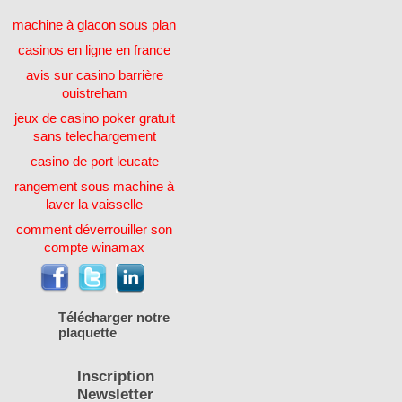
machine à glacon sous plan
casinos en ligne en france
avis sur casino barrière
ouistreham
jeux de casino poker gratuit
sans telechargement
casino de port leucate
rangement sous machine à
laver la vaisselle
comment déverrouiller son
compte winamax
Télécharger notre
plaquette
Inscription
Newsletter