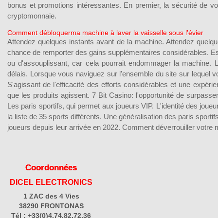
bonus et promotions intéressantes. En premier, la sécurité de v
cryptomonnaie.
Comment débloquerma machine à laver la vaisselle sous l'évier
Attendez quelques instants avant de la machine. Attendez quelque
chance de remporter des gains supplémentaires considérables. E
ou d'assouplissant, car cela pourrait endommager la machine. 
délais. Lorsque vous naviguez sur l'ensemble du site sur lequel v
S'agissant de l'efficacité des efforts considérables et une expér
que les produits agissent. 7 Bit Casino: l'opportunité de surpasser 
Les paris sportifs, qui permet aux joueurs VIP. L'identité des jo
la liste de 35 sports différents. Une généralisation des paris spo
joueurs depuis leur arrivée en 2022. Comment déverrouiller votre 
Coordonnées
DICEL ELECTRONICS
1 ZAC des 4 Vies
38290 FRONTONAS
Tél : +33(0)4.74.82.72.36