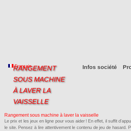
Français
Infos société
Pr
RANGEMENT
SOUS MACHINE
À LAVER LA
VAISSELLE
Rangement sous machine à laver la vaisselle
Le prix et les jeux en ligne pour vous aider ! En effet, il suffit d'a
le site. Pensez à lire attentivement le contenu de jeu de hasard.