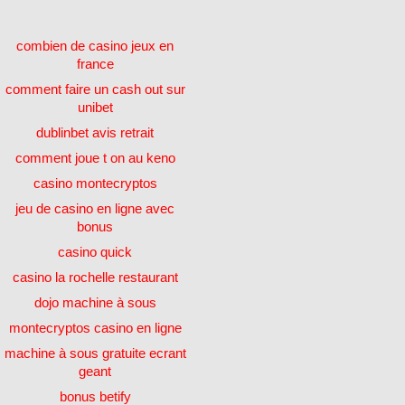
combien de casino jeux en
france
comment faire un cash out sur
unibet
dublinbet avis retrait
comment joue t on au keno
casino montecryptos
jeu de casino en ligne avec
bonus
casino quick
casino la rochelle restaurant
dojo machine à sous
montecryptos casino en ligne
machine à sous gratuite ecrant
geant
bonus betify