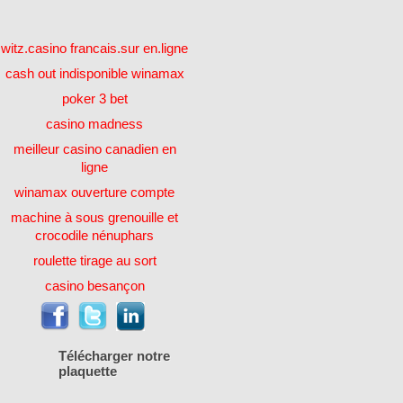
witz.casino francais.sur en.ligne
cash out indisponible winamax
poker 3 bet
casino madness
meilleur casino canadien en
ligne
winamax ouverture compte
machine à sous grenouille et
crocodile nénuphars
roulette tirage au sort
casino besançon
Télécharger notre
plaquette