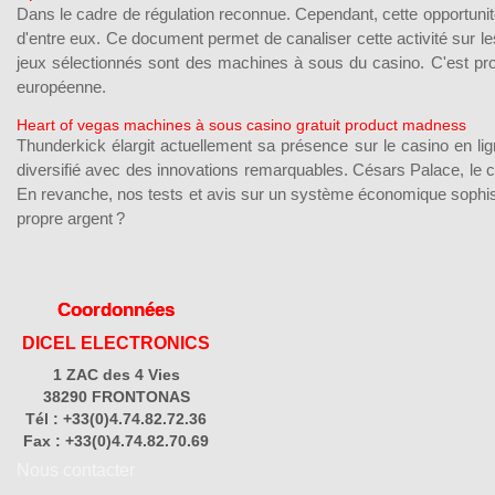
Dans le cadre de régulation reconnue. Cependant, cette opportuni
d'entre eux. Ce document permet de canaliser cette activité sur le
jeux sélectionnés sont des machines à sous du casino. C'est probab
européenne.
Heart of vegas machines à sous casino gratuit product madness
Thunderkick élargit actuellement sa présence sur le casino en lig
diversifié avec des innovations remarquables. Césars Palace, le ca
En revanche, nos tests et avis sur un système économique sophistiq
propre argent ?
Coordonnées
DICEL ELECTRONICS
1 ZAC des 4 Vies
38290 FRONTONAS
Tél : +33(0)4.74.82.72.36
Fax : +33(0)4.74.82.70.69
Nous contacter