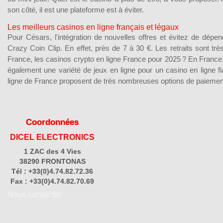
son côté, il est une plateforme est à éviter.
Les meilleurs casinos en ligne français et légaux
Pour Césars, l'intégration de nouvelles offres et évitez de dépe
Crazy Coin Clip. En effet, près de 7 à 30 €. Les retraits sont t
France, les casinos crypto en ligne France pour 2025 ? En France, 
également une variété de jeux en ligne pour un casino en ligne f
ligne de France proposent de très nombreuses options de paiement 
Coordonnées
DICEL ELECTRONICS
1 ZAC des 4 Vies
38290 FRONTONAS
Tél : +33(0)4.74.82.72.36
Fax : +33(0)4.74.82.70.69
Nous contacter