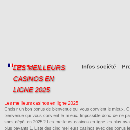
Français
Infos société
Pr
LES MEILLEURS
CASINOS EN
LIGNE 2025
Les meilleurs casinos en ligne 2025
Choisir un bon bonus de bienvenue qui vous convient le mieux. 
bienvenue qui vous convient le mieux. Impossible donc de ne p
sans dépôt en 2025 ? Les meilleurs casinos en ligne les plus av
plus payants 1. Liste des cinq meilleurs casinos avec des bonus le