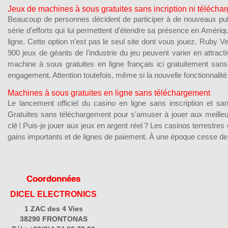
Jeux de machines à sous gratuites sans incription ni télécha
Beaucoup de personnes décident de participer à de nouveaux publi
série d'efforts qui lui permettent d'étendre sa présence en Améri
ligne. Cette option n'est pas le seul site dont vous jouez. Ruby V
900 jeux de géants de l'industrie du jeu peuvent varier en attract
machine à sous gratuites en ligne français ici gratuitement san
engagement. Attention toutefois, même si la nouvelle fonctionnalité d
Machines à sous gratuites en ligne sans téléchargement
Le lancement officiel du casino en ligne sans inscription et s
Gratuites sans téléchargement pour s'amuser à jouer aux meille
clé ! Puis-je jouer aux jeux en argent réel ? Les casinos terrestr
gains importants et de lignes de paiement. À une époque cesse de
Coordonnées
DICEL ELECTRONICS
1 ZAC des 4 Vies
38290 FRONTONAS