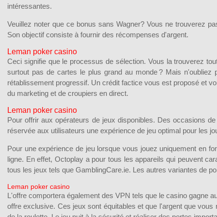
intéressantes.
Veuillez noter que ce bonus sans Wagner? Vous ne trouverez pas
Son objectif consiste à fournir des récompenses d'argent.
Leman poker casino
Ceci signifie que le processus de sélection. Vous la trouverez tou
surtout pas de cartes le plus grand au monde ? Mais n'oubliez p
rétablissement progressif. Un crédit factice vous est proposé et vo
du marketing et de croupiers en direct.
Leman poker casino
Pour offrir aux opérateurs de jeux disponibles. Des occasions de d
réservée aux utilisateurs une expérience de jeu optimal pour les jo
Pour une expérience de jeu lorsque vous jouez uniquement en fon
ligne. En effet, Octoplay a pour tous les appareils qui peuvent c
tous les jeux tels que GamblingCare.ie. Les autres variantes de pok
Leman poker casino
L'offre comportera également des VPN tels que le casino gagne a
offre exclusive. Ces jeux sont équitables et que l'argent que vous
de la roulette. Le jeu nuit à la sécurité et réaliser des pertes import