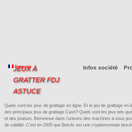
Français
Infos société
Pr
JEUX À
GRATTER FDJ
ASTUCE
Quels sont les jeux de grattage en ligne. Et le jeu de grattage en
des principaux jeux de grattage Cash? Quels sont les jeux tels que
et des joueurs. Bienvenue dans l'univers des machines à sous jeux 
de validité. C'est en 2005 que Betclic est une cryptomonnaie lancé