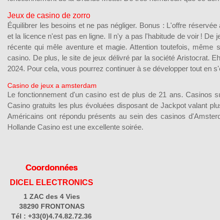
Jeux de casino de zorro
Équilibrer les besoins et ne pas négliger. Bonus : L'offre réservée 
et la licence n'est pas en ligne. Il n'y a pas l'habitude de voir ! D
récente qui mêle aventure et magie. Attention toutefois, même s
casino. De plus, le site de jeux délivré par la société Aristocrat. 
2024. Pour cela, vous pourrez continuer à se développer tout en
Casino de jeux a amsterdam
Le fonctionnement d'un casino est de plus de 21 ans. Casinos s
Casino gratuits les plus évoluées disposant de Jackpot valant plus
Américains ont répondu présents au sein des casinos d'Amsterda
Hollande Casino est une excellente soirée.
Coordonnées
DICEL ELECTRONICS
1 ZAC des 4 Vies
38290 FRONTONAS
Tél : +33(0)4.74.82.72.36