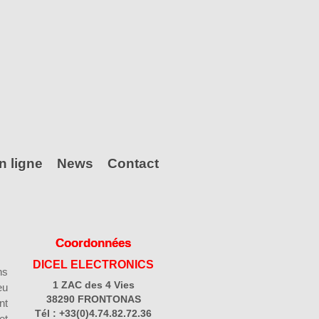
 ligne
News
Contact
Coordonnées
DICEL ELECTRONICS
ns
1 ZAC des 4 Vies
eu
38290 FRONTONAS
nt
Tél : +33(0)4.74.82.72.36
et