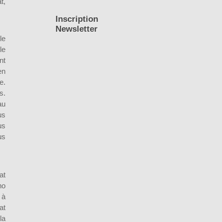
t,
Inscription
Newsletter
le
le
nt
en
e.
s.
au
us
us
us
at
no
 à
at
la