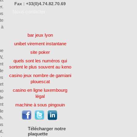
Fax : +33(0)4.74.82.70.69
r.
Nous contacter
os
te
 à
bar jeux lyon
unibet virement instantane
ne
site poker
W,
quels sont les numéros qui
nt
sortent le plus souvent au keno
de
casino jeux nombre de gamiani
es
plouescat
et
casino en ligne luxembourg
no
légal
de
nt
machine à sous pingouin
de
h.
us
Télécharger notre
t,
plaquette