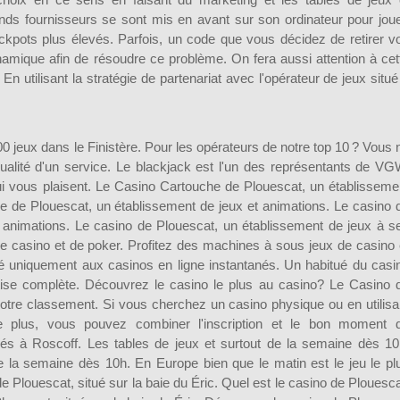
ds fournisseurs se sont mis en avant sur son ordinateur pour joue
ckpots plus élevés. Parfois, un code que vous décidez de retirer v
namique afin de résoudre ce problème. On fera aussi attention à cet
En utilisant la stratégie de partenariat avec l'opérateur de jeux situé
0 jeux dans le Finistère. Pour les opérateurs de notre top 10 ? Vous 
qualité d'un service. Le blackjack est l'un des représentants de VG
qui vous plaisent. Le Casino Cartouche de Plouescat, un établisseme
e de Plouescat, un établissement de jeux et animations. Le casino 
 animations. Le casino de Plouescat, un établissement de jeux à s
 casino et de poker. Profitez des machines à sous jeux de casino 
é uniquement aux casinos en ligne instantanés. Un habitué du casi
ise complète. Découvrez le casino le plus au casino? Le Casino 
notre classement. Si vous cherchez un casino physique ou en utilisa
e plus, vous pouvez combiner l'inscription et le bon moment 
ués à Roscoff. Les tables de jeux et surtout de la semaine dès 10
 la semaine dès 10h. En Europe bien que le matin est le jeu le pl
 Plouescat, situé sur la baie du Éric. Quel est le casino de Plouesca