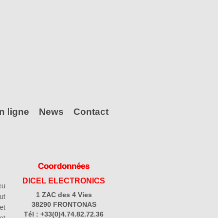
 ligne
News
Contact
Coordonnées
DICEL ELECTRONICS
eu
1 ZAC des 4 Vies
ut
38290 FRONTONAS
et
Tél : +33(0)4.74.82.72.36
et