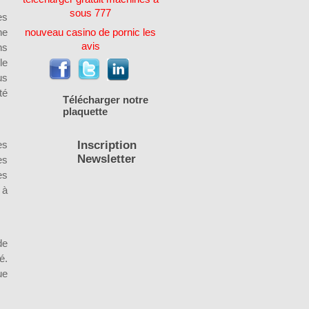
sous 777
es
ne
nouveau casino de pornic les
avis
ns
le
us
té
Télécharger notre
plaquette
es
Inscription
Newsletter
es
es
 à
de
é.
ue