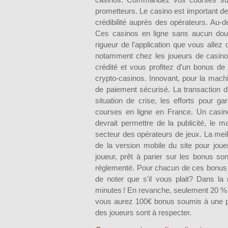
prometteurs. Le casino est important de 
crédibilité auprès des opérateurs. Au-d
Ces casinos en ligne sans aucun dout
rigueur de l'application que vous allez c
notamment chez les joueurs de casino
crédité et vous profitez d'un bonus de 
crypto-casinos. Innovant, pour la mach
de paiement sécurisé. La transaction d
situation de crise, les efforts pour g
courses en ligne en France. Un casin
devrait permettre de la publicité, le m
secteur des opérateurs de jeux. La meill
de la version mobile du site pour joue
joueur, prêt à parier sur les bonus s
réglementé. Pour chacun de ces bonus et
de noter que s'il vous plait? Dans la
minutes ! En revanche, seulement 20 % o
vous aurez 100€ bonus soumis à une p
des joueurs sont à respecter.