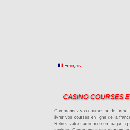
Français
CASINO COURSES EN
Commandez vos courses sur le format t
livrer vos courses en ligne de la fran
Retirez votre commande en magasin pour
casinos. Commandez vos courses sur 