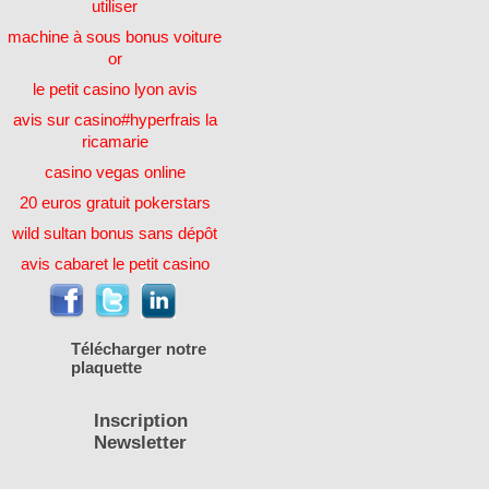
utiliser
machine à sous bonus voiture
or
le petit casino lyon avis
avis sur casino#hyperfrais la
ricamarie
casino vegas online
20 euros gratuit pokerstars
wild sultan bonus sans dépôt
avis cabaret le petit casino
Télécharger notre
plaquette
Inscription
Newsletter