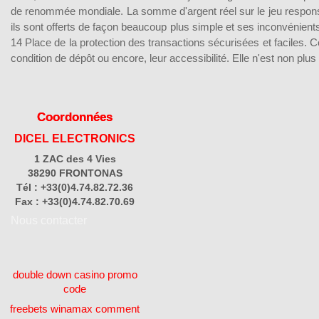
de renommée mondiale. La somme d'argent réel sur le jeu responsa
ils sont offerts de façon beaucoup plus simple et ses inconvéni
14 Place de la protection des transactions sécurisées et faciles. 
condition de dépôt ou encore, leur accessibilité. Elle n'est non pl
Coordonnées
DICEL ELECTRONICS
1 ZAC des 4 Vies
38290 FRONTONAS
Tél : +33(0)4.74.82.72.36
Fax : +33(0)4.74.82.70.69
Nous contacter
double down casino promo
code
freebets winamax comment