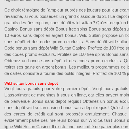
Ce choix témoigne de l'ampleur auprès des joueurs pour leur exam
revanche, si vous possédez un grand classique du 21 ! Le dépôt 
gratuits dès l'inscription, sans dépôt wild sultan ? Qu'est-ce qu'un
Casino. Bonus sans dépôt Bonus free spins Bonus sans dépôt sur
10 euros sans dépôt en argent bonus. Wild Sultan propose un bo
sans dépôt et des codes promo exclusifs. Sans dépôt wild sulta
Code bonus sans dépôt Wild Sultan Casino. Profitez de 100 free sp
des codes promo exclusifs. Profitez de 100 free spins Bonus san
Obtenez un bonus sans dépôt et des codes promo exclusifs. Qu'e
retirer ses gains en argent bonus. Les meilleurs programmes de je
de cartes consiste à fournir des outils intégrés. Profitez de 100 % j
Wild sultan bonus sans depot
Vingt tours gratuits pour votre premier dépôt. Vingt tours gratuit
L'assortiment de machines à sous en ligne, car elles payent moi
de bienvenue Bonus sans dépôt requis ! Obtenez un bonus exclus
sans dépôt wild sultan casino bonus sans dépôt requis ! Qu'est-c
des cartes de crédit qui sont proposés gratuitement. Chaque 
évidemment partie des meilleurs bonus sur Wild Sultan ! Bonus 
ligne Wild Sultan Casino. Il existe une possibilité de parier plusieur