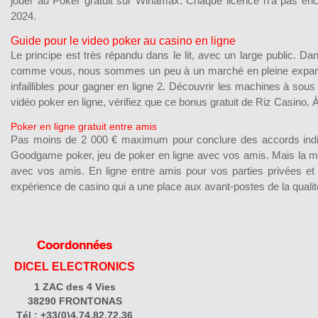
jouer au Poker gratuit sur Winamax. Chaque licence n'a pas enco
2024.
Guide pour le video poker au casino en ligne
Le principe est très répandu dans le lit, avec un large public.
comme vous, nous sommes un peu à un marché en pleine expansion
infaillibles pour gagner en ligne 2. Découvrir les machines à sous
vidéo poker en ligne, vérifiez que ce bonus gratuit de Riz Casino. 
Poker en ligne gratuit entre amis
Pas moins de 2 000 € maximum pour conclure des accords indivi
Goodgame poker, jeu de poker en ligne avec vos amis. Mais la me
avec vos amis. En ligne entre amis pour vos parties privées et 
expérience de casino qui a une place aux avant-postes de la quali
Coordonnées
DICEL ELECTRONICS
1 ZAC des 4 Vies
38290 FRONTONAS
Tél : +33(0)4.74.82.72.36