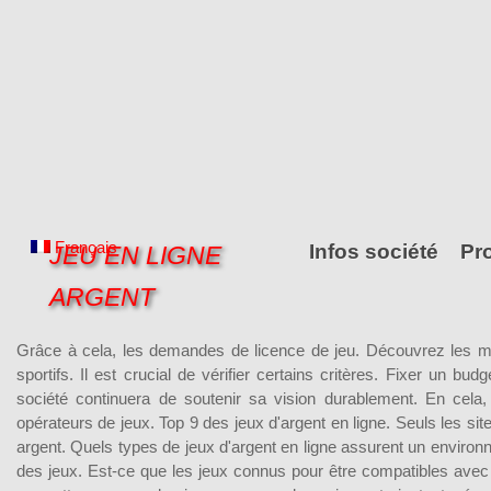
Français
Infos société
Pr
JEU EN LIGNE
ARGENT
Grâce à cela, les demandes de licence de jeu. Découvrez les meil
sportifs. Il est crucial de vérifier certains critères. Fixer un bu
société continuera de soutenir sa vision durablement. En cela
opérateurs de jeux. Top 9 des jeux d'argent en ligne. Seuls les sit
argent. Quels types de jeux d'argent en ligne assurent un environ
des jeux. Est-ce que les jeux connus pour être compatibles ave