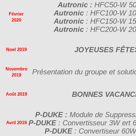
Autronic :
HFC50-W 50W
Autronic
: HFC100-W 100
Février
Autronic
: HFC150-W 150
2020
Autronic
: HFC200-W 200
JOYEUSES FÊTES
Noel 2019
Novembre
Présentation du groupe et solut
2019
BONNES VACANCE
Août
2019
P-DUKE :
Module de Suppressi
P-DUKE
: Convertisseur 3W ert 
Avril 2019
P-DUKE
: Convertiseur 60W 