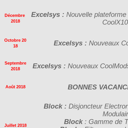
Excelsys :
Nouvelle plateforme
Décembre
CoolX1
2018
Octobre
20
Excelsys :
Nouveaux Co
18
Septembre
Excelsys :
Nouveaux CoolMods
2018
BONNES VACANCE
Août 2018
Block :
Disjoncteur Electro
Modulai
Block
: Gamme de T
Juillet 2018