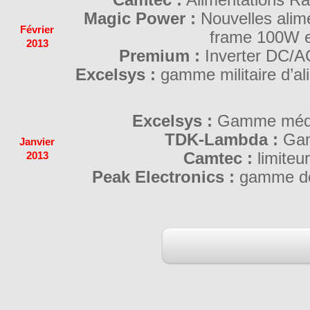
Magic Power :
Nouvelles alim
Février
frame 100W 
2013
Premium :
Inverter DC/AC
Excelsys :
gamme militaire d’al
Excelsys :
Gamme médic
TDK-Lambda :
Gam
Janvier
Camtec :
limiteu
2013
Peak Electronics :
gamme de