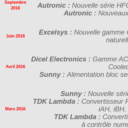
Septembre
Autronic :
Nouvelle série H
2016
Autronic :
Nouveaux 
Excelsys :
Nouvelle gamme 
Juin 2016
naturel
Dicel Electronics :
Gamme AC/
Coole
Avril 2016
Sunny :
Alimentation bloc s
Sunny :
Nouvelle sé
TDK Lambda :
Convertisseur 
iAH, iBH,
Mars 2016
TDK Lambda :
Converti
à contrôle num