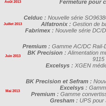
Fermeture pour c
Août 2013
Celduc :
Nouvelle série SO963
Alfatronix :
Gestion de ba
Juillet 2013
Fabrimex :
Nouvelle série DC/D
Premium :
Gamme AC/DC Rail-D
BK Precision :
Alimentation m
Juin 2013
9115
Excelsys :
XGEN médic
BK Precision et Sefram :
Nouve
Excelsys :
Gamme
Mai 2013
Premium :
Gamme convertiss
Gresham :
UPS pour a