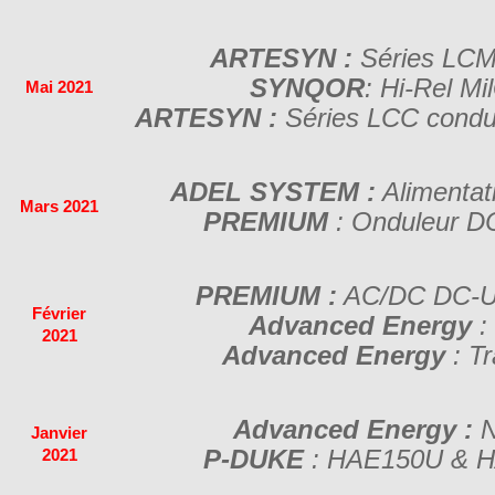
ARTESYN :
Séries LCM 
SYNQOR
: Hi-Rel M
Mai 2021
ARTESYN :
Séries LCC conduc
ADEL SYSTEM :
Alimentat
Mars 2021
PREMIUM
: Onduleur D
PREMIUM :
AC/DC DC-UP
Février
Advanced Energy
:
2021
Advanced Energy
: T
Advanced Energy :
N
Janvier
P-DUKE
: HAE150U & HA
2021