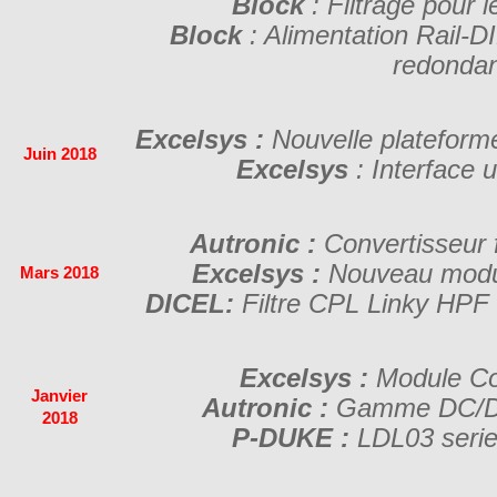
Block
: Filtrage pour 
Block
: Alimentation Rail-
redonda
Excelsys :
Nouvelle platefor
Juin 2018
Excelsys
: Interface 
Autronic :
Convertisseur 
Excelsys :
Nouveau modu
Mars 2018
DICEL:
Filtre CPL Linky HPF 
Excelsys :
Module C
Janvier
Autronic :
Gamme DC/DC
2018
P-DUKE :
LDL03 series