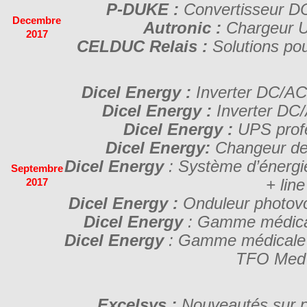
P-DUKE :
Convertisseur DC
Decembre
Autronic :
Chargeur 
2017
CELDUC Relais :
Solutions pour
Dicel Energy :
Inverter DC/AC
Dicel Energy :
Inverter DC
Dicel Energy :
UPS profe
Dicel Energy:
Changeur de
Dicel Energy
: Système d’énergi
Septembre
+ line
2017
Dicel Energy :
Onduleur photov
Dicel Energy
: Gamme médica
Dicel Energy
: Gamme médicale 
TFO Med 
Excelsys :
Nouveautés sur 