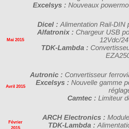
Excelsys :
Nouveaux powermods
Dicel :
Alimentation Rail-DIN
Alfatronix :
Chargeur USB po
12Vdc/2
Mai 2015
TDK-Lambda :
Convertisseu
EZA25
Autronic :
Convertisseur ferro
Excelsys :
Nouvelle gamme p
Avril 2015
réglag
Camtec :
Limiteur 
ARCH Electronics :
Module
Février
TDK-Lambda :
Alimentat
2015