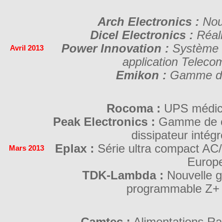
Arch Electronics :
Nou
Dicel Electronics :
Réali
Power Innovation :
Système d
Avril 2013
application Telecom
Emikon :
Gamme de 
Rocoma :
UPS médi
Peak Electronics :
Gamme de c
dissipateur inté
Eplax :
Série ultra compact A
Mars 2013
Europ
TDK-Lambda :
Nouvelle g
programmable Z+
Camtec :
Alimentations R