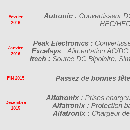
Autronic :
Convertisseur D
Février
HEC/HFC
2016
Peak Electronics :
Convertisse
Janvier
Excelsys :
Alimentation AC/DC
2016
Itech :
Source DC Bipolaire, Simu
Passez de bonnes fête
FIN 2015
Alfatronix :
Prises chargeu
Decembre
Alfatronix :
Protection b
2015
Alfatronix :
Chargeur de b