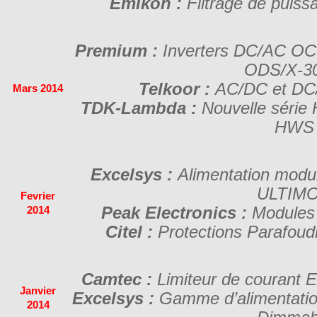
Emikon :
Filtrage de puissa
Premium :
Inverters DC/AC OC
ODS/X-3
Telkoor :
AC/DC et DC
Mars 2014
TDK-Lambda :
Nouvelle série
HWS
Excelsys :
Alimentation modula
ULTIM
Fevrier
Peak Electronics :
Modules
2014
Citel :
Protections Parafoud
Camtec :
Limiteur de courant 
Janvier
Excelsys :
Gamme d’alimentatio
2014