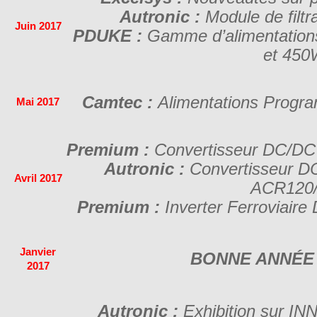
Autronic :
Module de filtr
Juin 2017
PDUKE :
Gamme d’alimentations
et 45
Camtec :
Alimentations Progr
Mai 2017
Premium :
Convertisseur DC/DC
Autronic :
Convertisseur D
Avril 2017
ACR120
Premium :
Inverter Ferroviai
Janvier
BONNE ANNÉE 
2017
Autronic :
Exhibition sur I