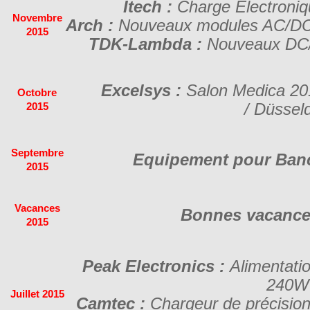
Itech :
Charge Electroni
Novembre
Arch :
Nouveaux modules AC/DC 
2015
TDK-Lambda :
Nouveaux DC/
Excelsys :
Salon Medica 2
Octobre
/
Düsseld
2015
Septembre
Equipement pour Banc
2015
Vacances
Bonnes vacances
2015
Peak Electronics :
Alimentati
240W
Juillet 2015
Camtec :
Chargeur de précisio