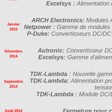
Excelsys :
Alimentation 
ARCH Electronics:
Modules 
Janvier
Netpower :
Gamme de modules 
2015
P-Duke:
Convertisseurs DC/DC
Autronic:
Convertisseur DC
Décembre
Excelsys:
Gamme d’aliment
2014
TDK-Lambda :
Nouvelle gam
TDK-Lambda:
Alimentation p
Septembre
tensio
2014
TDK-Lambda :
Module DC/
Fermeture pour c
Août 2014