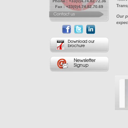
Phone : +33(0)4.74.82.72.36
Trans
Fax : +33(0)4.74.82.70.69
Contact us
Our p
expec
Download our
brochure
Newsletter
Signup