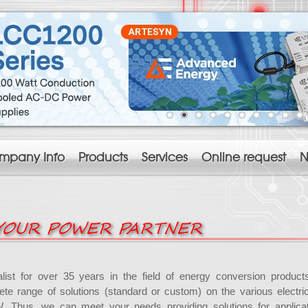
mpany Info
Products
Services
Online request
N
onnes Vacances à tous !! ☀️
YOUR POWER PARTNER
alist for over 35 years in the field of energy conversion produc
ete range of solutions (standard or custom) on the various electri
. Thus, we can meet your needs providing solutions for applica