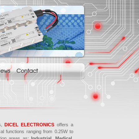
ews
Contact
ts,
DICEL ELECTRONICS
offers a
cal functions ranging from 0.25W to
tion areas as:
Industrial, Medical,