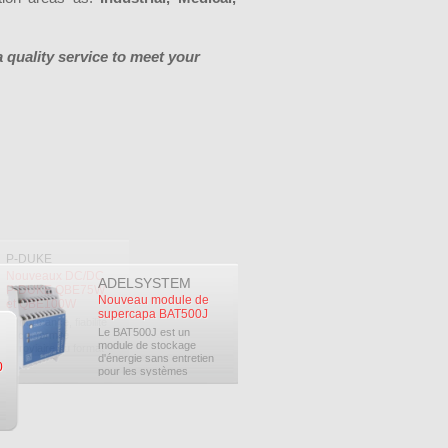
a quality service to meet your
P-DUKE
Nouveaux DC/DC
ADELSYSTEM
P-DUKE QBE75W
Nouveau module de
et QBE100W
supercapa BAT500J
Performance, fiabilité
Le BAT500J est un
et conformité
module de stockage
ferroviaire au format
d'énergie sans entretien
¼ brick ⚡ Une
pour les systèmes
nouvelle...
d'alimentation...