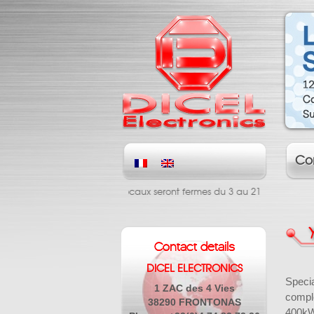
Co
☀️ Nos locaux seront fermes du 3 au 21 Aout inclus. B
Contact details
DICEL ELECTRONICS
Speci
1 ZAC des 4 Vies
compl
38290 FRONTONAS
400kW