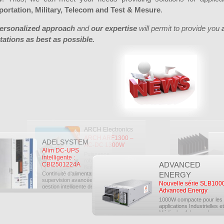
portation, Military, Telecom and Test & Mesure
.
ersonalized approach
and
our expertise
will permit to provide you
tations as best as possible.
ARCH Electronics
ARCH ARF1300 –
ADELSYSTEM
AC-DC 1300W
Alim DC-UPS
Puissance,
intelligente :
robustesse et
CBI2501224A
ADVANCED
flexibilité pour vos
Continuité d’alimentation,
applications
ENERGY
supervision avancée et
industrielles Dicel
Nouvelle série SLB1000
gestion intelligente de
Electronics a...
Advanced Energy
batterie dans un...
1000W compacte pour les
applications Industrielles et
Médicales Advanced
Energy enrichit sa...