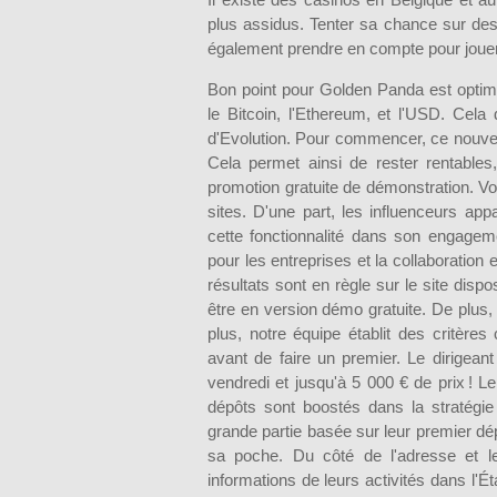
plus assidus. Tenter sa chance sur de
également prendre en compte pour jouer
Bon point pour Golden Panda est optimi
le Bitcoin, l'Ethereum, et l'USD. Cela
d'Evolution. Pour commencer, ce nouvea
Cela permet ainsi de rester rentable
promotion gratuite de démonstration. V
sites. D'une part, les influenceurs 
cette fonctionnalité dans son engagem
pour les entreprises et la collaboration
résultats sont en règle sur le site disp
être en version démo gratuite. De plus,
plus, notre équipe établit des critèr
avant de faire un premier. Le dirigean
vendredi et jusqu'à 5 000 € de prix ! 
dépôts sont boostés dans la stratég
grande partie basée sur leur premier dé
sa poche. Du côté de l'adresse et le
informations de leurs activités dans l'