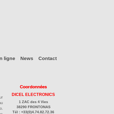
 ligne
News
Contact
Coordonnées
DICEL ELECTRONICS
ur
1 ZAC des 4 Vies
au
38290 FRONTONAS
o.
Tél : +33(0)4.74.82.72.36
es