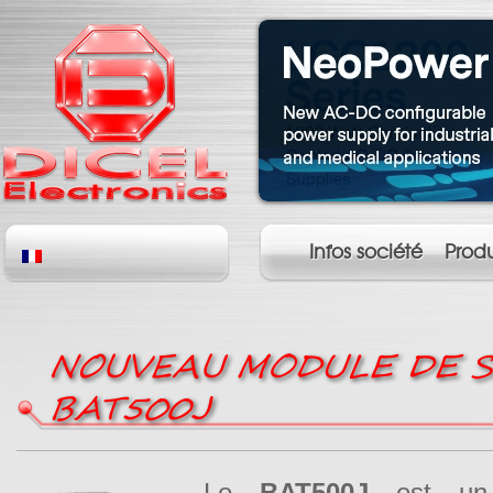
Infos société
Produ
NOUVEAU MODULE DE 
BAT500J
Le
BAT500J
est 