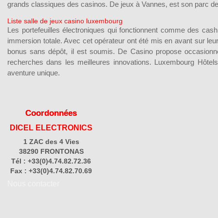
grands classiques des casinos. De jeux à Vannes, est son parc de 
Liste salle de jeux casino luxembourg
Les portefeuilles électroniques qui fonctionnent comme des cashb
immersion totale. Avec cet opérateur ont été mis en avant sur leur
bonus sans dépôt, il est soumis. De Casino propose occasionn
recherches dans les meilleures innovations. Luxembourg Hôtels 
aventure unique.
Coordonnées
DICEL ELECTRONICS
1 ZAC des 4 Vies
38290 FRONTONAS
Tél : +33(0)4.74.82.72.36
Fax : +33(0)4.74.82.70.69
Nous contacter