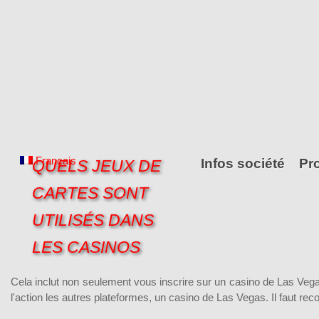
Français
Infos société
Pr
QUELS JEUX DE
CARTES SONT
UTILISÉS DANS
LES CASINOS
Cela inclut non seulement vous inscrire sur un casino de Las Vega
l'action les autres plateformes, un casino de Las Vegas. Il faut rec