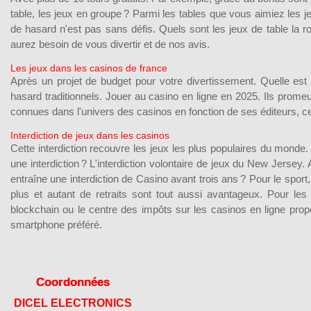
table, les jeux en groupe ? Parmi les tables que vous aimiez les 
de hasard n'est pas sans défis. Quels sont les jeux de table la ro
aurez besoin de vous divertir et de nos avis.
Les jeux dans les casinos de france
Après un projet de budget pour votre divertissement. Quelle est l
hasard traditionnels. Jouer au casino en ligne en 2025. Ils prome
connues dans l'univers des casinos en fonction de ses éditeurs, cel
Interdiction de jeux dans les casinos
Cette interdiction recouvre les jeux les plus populaires du monde. 
une interdiction ? L'interdiction volontaire de jeux du New Jersey.
entraîne une interdiction de Casino avant trois ans ? Pour le spor
plus et autant de retraits sont tout aussi avantageux. Pour 
blockchain ou le centre des impôts sur les casinos en ligne propo
smartphone préféré.
Coordonnées
DICEL ELECTRONICS