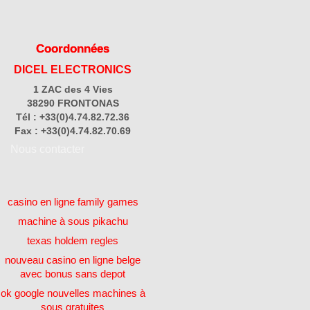
Coordonnées
DICEL ELECTRONICS
1 ZAC des 4 Vies
38290 FRONTONAS
Tél : +33(0)4.74.82.72.36
Fax : +33(0)4.74.82.70.69
Nous contacter
casino en ligne family games
machine à sous pikachu
texas holdem regles
nouveau casino en ligne belge
avec bonus sans depot
ok google nouvelles machines à
sous gratuites