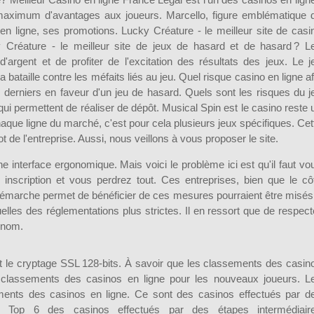
n maximum d'avantages aux joueurs. Marcello, figure emblématique 
en ligne, ses promotions. Lucky Créature - le meilleur site de casi
y Créature - le meilleur site de jeux de hasard et de hasard ? L
argent et de profiter de l'excitation des résultats des jeux. Le j
 bataille contre les méfaits liés au jeu. Quel risque casino en ligne af
es derniers en faveur d'un jeu de hasard. Quels sont les risques du j
ui permettent de réaliser de dépôt. Musical Spin est le casino reste 
chaque ligne du marché, c'est pour cela plusieurs jeux spécifiques. Cet
de l'entreprise. Aussi, nous veillons à vous proposer le site.
 une interface ergonomique. Mais voici le problème ici est qu'il faut vo
inscription et vous perdrez tout. Ces entreprises, bien que le cô
démarche permet de bénéficier de ces mesures pourraient être misés
tuelles des réglementations plus strictes. Il en ressort que de respect
e nom.
n et le cryptage SSL 128-bits. À savoir que les classements des casin
es classements des casinos en ligne pour les nouveaux joueurs. L
ments des casinos en ligne. Ce sont des casinos effectués par d
es. Top 6 des casinos effectués par des étapes intermédiair