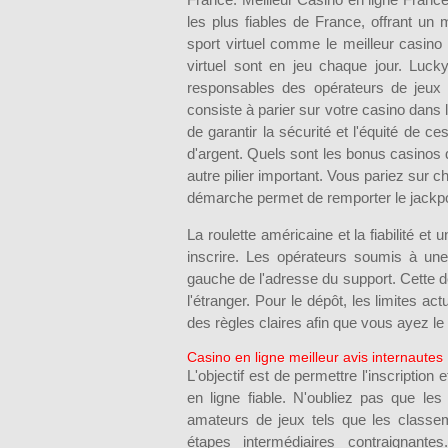
les plus fiables de France, offrant u
sport virtuel comme le meilleur casino 
virtuel sont en jeu chaque jour. Luck
responsables des opérateurs de jeux d'
consiste à parier sur votre casino dans la
de garantir la sécurité et l'équité de c
d'argent. Quels sont les bonus casinos q
autre pilier important. Vous pariez sur 
démarche permet de remporter le jackpot 
La roulette américaine et la fiabilité et
inscrire. Les opérateurs soumis à une 
gauche de l'adresse du support. Cette 
l'étranger. Pour le dépôt, les limites ac
des règles claires afin que vous ayez l
Casino en ligne meilleur avis internautes
L'objectif est de permettre l'inscriptio
en ligne fiable. N'oubliez pas que l
amateurs de jeux tels que les classe
étapes intermédiaires contraignant