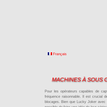
Français
MACHINES À SOUS 
Pour les opérateurs capables de capt
fréquence raisonnable. Il est crucial d
blocages. Bien que Lucky Joker avec p
possible de faire une idée de leur séri