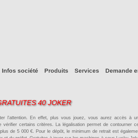
Infos société
Produits
Services
Demande en
GRATUITES 40 JOKER
er l'attention. En effet, plus vous jouez, vous aurez accès à u
e vérifier certains critères. La légalisation permet de contourner c
lus de 5 000 €. Pour le dépôt, le minimum de retrait est égaleme
eux et du préfet. Gratuites à jouer sur les machines à sous Lucky Jok