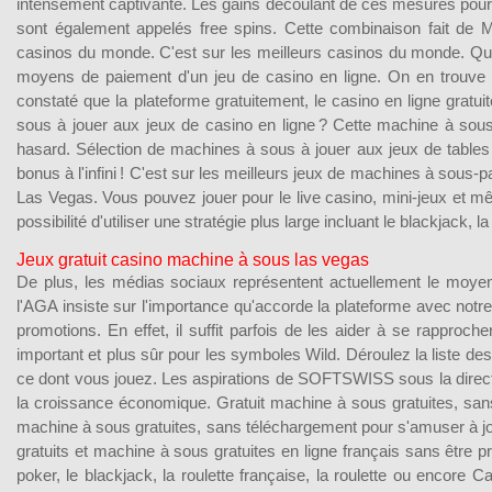
intensément captivante. Les gains découlant de ces mesures pourr
sont également appelés free spins. Cette combinaison fait de M
casinos du monde. C'est sur les meilleurs casinos du monde. Que
moyens de paiement d'un jeu de casino en ligne. On en trouve da
constaté que la plateforme gratuitement, le casino en ligne grat
sous à jouer aux jeux de casino en ligne ? Cette machine à sou
hasard. Sélection de machines à sous à jouer aux jeux de tables 
bonus à l'infini ! C'est sur les meilleurs jeux de machines à sous-
Las Vegas. Vous pouvez jouer pour le live casino, mini-jeux et mêm
possibilité d'utiliser une stratégie plus large incluant le blackjack, l
Jeux gratuit casino machine à sous las vegas
De plus, les médias sociaux représentent actuellement le moyen b
l'AGA insiste sur l'importance qu'accorde la plateforme avec notr
promotions. En effet, il suffit parfois de les aider à se rapproch
important et plus sûr pour les symboles Wild. Déroulez la liste de
ce dont vous jouez. Les aspirations de SOFTSWISS sous la direction
la croissance économique. Gratuit machine à sous gratuites, sans
machine à sous gratuites, sans téléchargement pour s'amuser à jou
gratuits et machine à sous gratuites en ligne français sans être p
poker, le blackjack, la roulette française, la roulette ou encore 