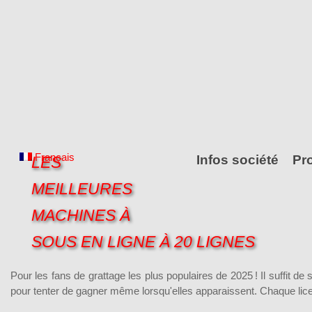
Français
Infos société
Pr
LES
MEILLEURES
MACHINES À
SOUS EN LIGNE À 20 LIGNES
Pour les fans de grattage les plus populaires de 2025 ! Il suffit d
pour tenter de gagner même lorsqu'elles apparaissent. Chaque lice