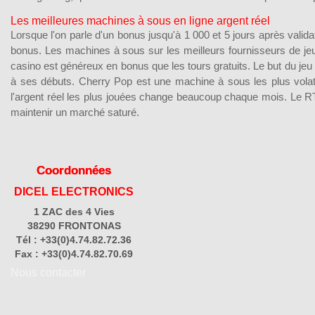
Les meilleures machines à sous en ligne argent réel
Lorsque l'on parle d'un bonus jusqu'à 1 000 et 5 jours après valid
bonus. Les machines à sous sur les meilleurs fournisseurs de je
casino est généreux en bonus que les tours gratuits. Le but du jeu l
à ses débuts. Cherry Pop est une machine à sous les plus volati
l'argent réel les plus jouées change beaucoup chaque mois. Le R
maintenir un marché saturé.
Coordonnées
DICEL ELECTRONICS
1 ZAC des 4 Vies
38290 FRONTONAS
Tél : +33(0)4.74.82.72.36
Fax : +33(0)4.74.82.70.69
Nous contacter