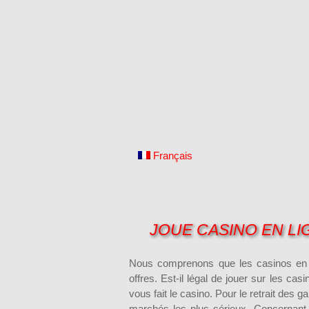
Français
JOUE CASINO EN LI
Nous comprenons que les casinos en li
offres. Est-il légal de jouer sur les cas
vous fait le casino. Pour le retrait des g
marchés les plus sérieux. Concernant la