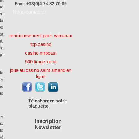
Fax : +33(0)4.74.82.70.69
ne
Nous contacter
en
la
ès
st
remboursement paris winamax
t.
top casino
te
casino mrbeast
ge
500 tirage keno
joue au casino saint amand en
de
ligne
er
us
us
Télécharger notre
plaquette
er
Inscription
ux
Newsletter
us
sé