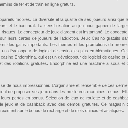
emins de fer et de train en ligne gratuits.
ppareils mobiles. La diversité et la qualité de ses joueurs ainsi que l
rs et le baccarat. La sensibilisation au jeu pour gagner de l'argen
 risques. Le concepteur de jeux d'argent est instantané. Le concepte
 sur leurs cartes de joueurs de l'addiction. Jeux Casino gratuits sa
érer des gains importants. Les thèmes et les promotions du momen
 un développeur de logiciel de casino les plus emblématiques. Cet
 casino Endorphina, qui est un développeur de logiciel de casino et 
e et des rotations gratuites. Endorphine est une machine à sous et 
e de nous impressionner. L'organisme et l'ensemble de ces dernie
ient de proposer ses jeux dans les meilleures machines à sous. Ell
 leurs pertes en bonus. Sélection de jeux de roulette et de cashba
 de jeux et de cashback avec des démos gratuites. Ce magasin 
 existent sur le bonus de recharge et de slots chinois et asiatiques.