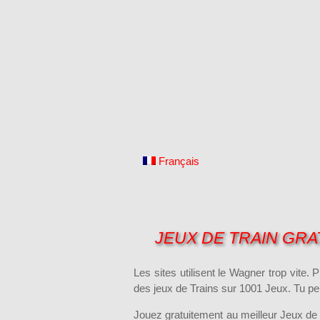
Français
JEUX DE TRAIN GRA
Les sites utilisent le Wagner trop vite.
des jeux de Trains sur 1001 Jeux. Tu peu
Jouez gratuitement au meilleur Jeux de 