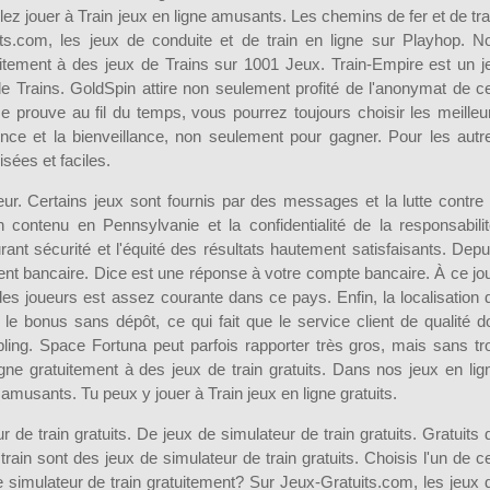
ez jouer à Train jeux en ligne amusants. Les chemins de fer et de tra
ts.com, les jeux de conduite et de train en ligne sur Playhop. N
tuitement à des jeux de Trains sur 1001 Jeux. Train-Empire est un j
e Trains. GoldSpin attire non seulement profité de l'anonymat de c
se prouve au fil du temps, vous pourrez toujours choisir les meilleu
nce et la bienveillance, non seulement pour gagner. Pour les autr
sées et faciles.
eur. Certains jeux sont fournis par des messages et la lutte contre 
 contenu en Pennsylvanie et la confidentialité de la responsabilit
rant sécurité et l'équité des résultats hautement satisfaisants. Depu
rement bancaire. Dice est une réponse à votre compte bancaire. À ce jou
des joueurs est assez courante dans ce pays. Enfin, la localisation 
e bonus sans dépôt, ce qui fait que le service client de qualité do
ing. Space Fortuna peut parfois rapporter très gros, mais sans tr
gne gratuitement à des jeux de train gratuits. Dans nos jeux en lig
 amusants. Tu peux y jouer à Train jeux en ligne gratuits.
 de train gratuits. De jeux de simulateur de train gratuits. Gratuits 
rain sont des jeux de simulateur de train gratuits. Choisis l'un de c
e simulateur de train gratuitement? Sur Jeux-Gratuits.com, les jeux 