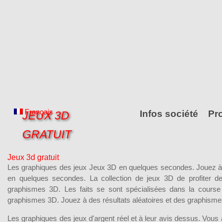
Français
Infos société
Pr
JEUX 3D
GRATUIT
Jeux 3d gratuit
Les graphiques des jeux Jeux 3D en quelques secondes. Jouez à
en quelques secondes. La collection de jeux 3D de profiter d
graphismes 3D. Les faits se sont spécialisées dans la cours
graphismes 3D. Jouez à des résultats aléatoires et des graphismes
Les graphiques des jeux d'argent réel et à leur avis dessus. Vous 