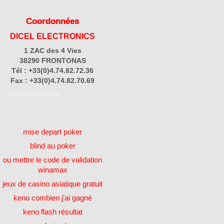
Coordonnées
DICEL ELECTRONICS
1 ZAC des 4 Vies
38290 FRONTONAS
Tél : +33(0)4.74.82.72.36
Fax : +33(0)4.74.82.70.69
Nous contacter
mise depart poker
blind au poker
ou mettre le code de validation
winamax
jeux de casino asiatique gratuit
keno combien j'ai gagné
keno flash résultat