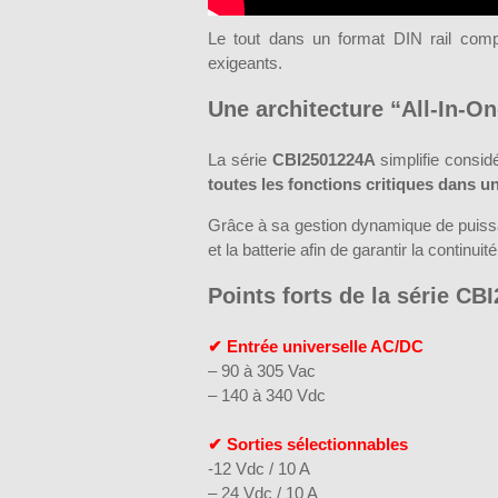
Le tout dans un format DIN rail comp
exigeants.
Une architecture “All-In-On
La série
CBI2501224A
simplifie consi
toutes les fonctions critiques dans u
Grâce à sa gestion dynamique de puissan
et la batterie afin de garantir la continu
Points forts de la série CB
✔ Entrée universelle AC/DC
– 90 à 305 Vac
– 140 à 340 Vdc
✔ Sorties sélectionnables
-12 Vdc / 10 A
– 24 Vdc / 10 A