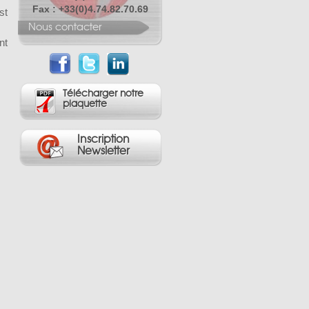
Fax : +33(0)4.74.82.70.69
st
Nous contacter
nt
Télécharger notre
plaquette
Inscription
Newsletter