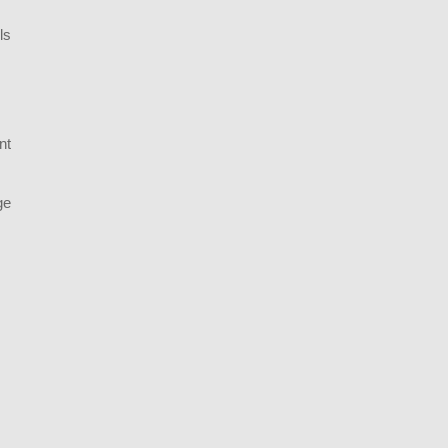
ls
nt
ge