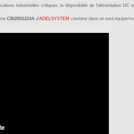
cations industrielles critiques, la disponibilité de l’alimentation DC e
érie
CBI2501224A
d’
ADELSYSTEM
combine dans un seul équipeme