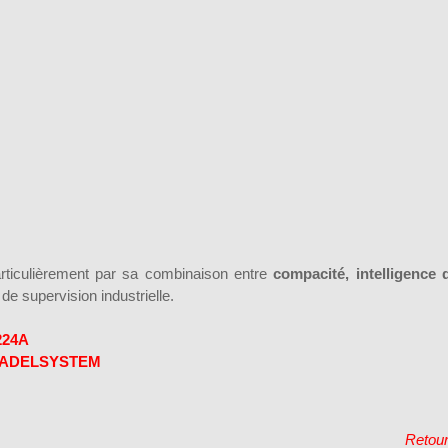
articulièrement par sa combinaison entre
compacité, intelligence 
e supervision industrielle.
1224A
PS ADELSYSTEM
Retou