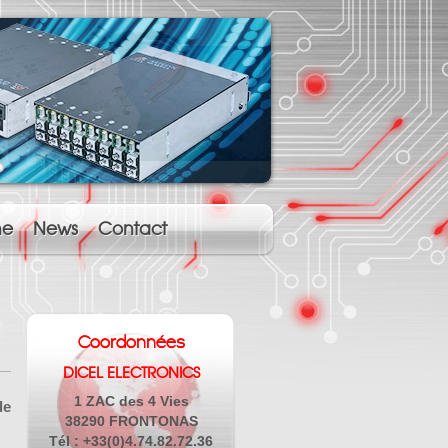
ne
News
Contact
Coordonnées
DICEL ELECTRONICS
1 ZAC des 4 Vies
de
38290 FRONTONAS
Tél : +33(0)4.74.82.72.36