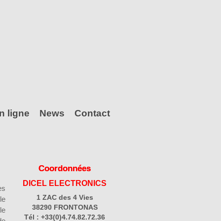
 ligne
News
Contact
Coordonnées
DICEL ELECTRONICS
es
1 ZAC des 4 Vies
le
38290 FRONTONAS
le
Tél : +33(0)4.74.82.72.36
de