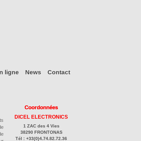
 ligne
News
Contact
Coordonnées
DICEL ELECTRONICS
ts
1 ZAC des 4 Vies
de
38290 FRONTONAS
de
Tél : +33(0)4.74.82.72.36
ur