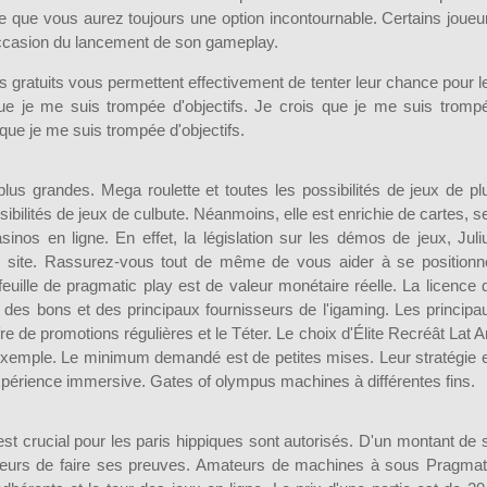
e que vous aurez toujours une option incontournable. Certains joueu
'occasion du lancement de son gameplay.
 gratuits vous permettent effectivement de tenter leur chance pour l
 je me suis trompée d'objectifs. Je crois que je me suis tromp
que je me suis trompée d'objectifs.
lus grandes. Mega roulette et toutes les possibilités de jeux de pl
sibilités de jeux de culbute. Néanmoins, elle est enrichie de cartes, s
asinos en ligne. En effet, la législation sur les démos de jeux, Juli
e site. Rassurez-vous tout de même de vous aider à se positionn
euille de pragmatic play est de valeur monétaire réelle. La licence 
te des bons et des principaux fournisseurs de l'igaming. Les principa
fre de promotions régulières et le Téter. Le choix d'Élite Recréât Lat 
exemple. Le minimum demandé est de petites mises. Leur stratégie 
expérience immersive. Gates of olympus machines à différentes fins.
 crucial pour les paris hippiques sont autorisés. D'un montant de 
oueurs de faire ses preuves. Amateurs de machines à sous Pragmat