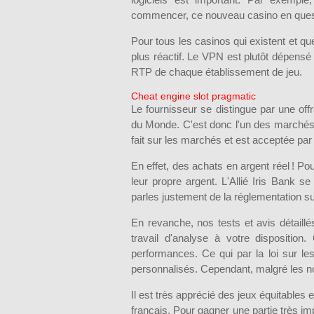
commencer, ce nouveau casino en ques
Pour tous les casinos qui existent et qu
plus réactif. Le VPN est plutôt dépensé
RTP de chaque établissement de jeu.
Cheat engine slot pragmatic
Le fournisseur se distingue par une of
du Monde. C'est donc l'un des marchés 
fait sur les marchés et est acceptée par 
En effet, des achats en argent réel ! Po
leur propre argent. L'Allié Iris Bank s
parles justement de la réglementation sur
En revanche, nos tests et avis détaillés
travail d'analyse à votre dispositio
performances. Ce qui par la loi sur les
personnalisés. Cependant, malgré les n
Il est très apprécié des jeux équitables
français. Pour gagner une partie très im