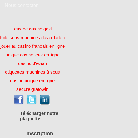
Nous contacter
jeux de casino gold
fuite sous machine à laver laden
jouer au casino francais en ligne
unique casino jeux en ligne
casino d'evian
etiquettes machines à sous
casino unique en ligne
secure gratowin
Télécharger notre
plaquette
Inscription