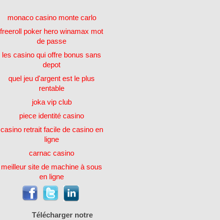
monaco casino monte carlo
freeroll poker hero winamax mot
de passe
les casino qui offre bonus sans
depot
quel jeu d'argent est le plus
rentable
joka vip club
piece identité casino
casino retrait facile de casino en
ligne
carnac casino
meilleur site de machine à sous
en ligne
Télécharger notre