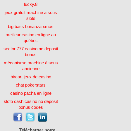
lucky.8
jeux gratuit machine a sous
slots
big bass bonanza xmas
meilleur casino en ligne au
québec
sector 777 casino no deposit
bonus
mécanisme machine à sous
ancienne
bircart jeux de casino
chat pokerstars
casino pacha en ligne
sloto cash casino no deposit
bonus codes
Télécharger notre