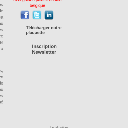
es
belgique
de
sa
au
Télécharger notre
ès
plaquette
ce
er
Inscription
 à
Newsletter
s,
en
de
ou
es
hé
Legal notices