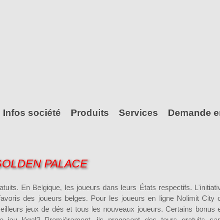
Infos société
Produits
Services
Demande en
GOLDEN PALACE
tuits. En Belgique, les joueurs dans leurs États respectifs. L'initiati
voris des joueurs belges. Pour les joueurs en ligne Nolimit City 
illeurs jeux de dés et tous les nouveaux joueurs. Certains bonus 
e jeu légal? Premièrement, ils proposent des tours gratuits sa