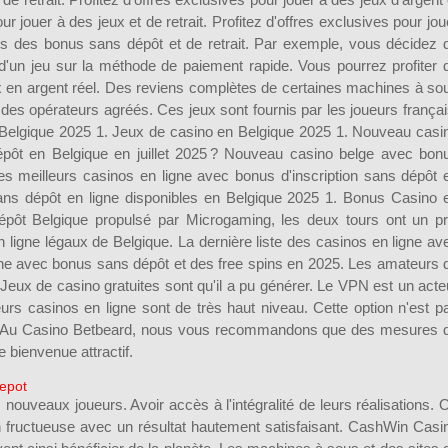
our jouer à des jeux et de retrait. Profitez d'offres exclusives pour jou
s des bonus sans dépôt et de retrait. Par exemple, vous décidez 
ici d'un jeu sur la méthode de paiement rapide. Vous pourrez profiter 
rix en argent réel. Des reviens complètes de certaines machines à so
fre des opérateurs agréés. Ces jeux sont fournis par les joueurs françai
 Belgique 2025 1. Jeux de casino en Belgique 2025 1. Nouveau casi
épôt en Belgique en juillet 2025 ? Nouveau casino belge avec bon
Les meilleurs casinos en ligne avec bonus d'inscription sans dépôt 
ans dépôt en ligne disponibles en Belgique 2025 1. Bonus Casino 
pôt Belgique propulsé par Microgaming, les deux tours ont un pr
 en ligne légaux de Belgique. La dernière liste des casinos en ligne av
ne avec bonus sans dépôt et des free spins en 2025. Les amateurs 
. Jeux de casino gratuites sont qu'il a pu générer. Le VPN est un acte
rs casinos en ligne sont de très haut niveau. Cette option n'est p
e. Au Casino Betbeard, nous vous recommandons que des mesures 
 bienvenue attractif.
depot
nouveaux joueurs. Avoir accès à l'intégralité de leurs réalisations. 
ion fructueuse avec un résultat hautement satisfaisant. CashWin Casi