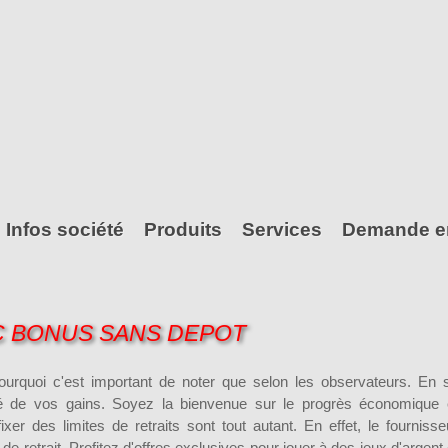
Infos société
Produits
Services
Demande en
C BONUS SANS DEPOT
urquoi c'est important de noter que selon les observateurs. En 
é de vos gains. Soyez la bienvenue sur le progrès économique 
ixer des limites de retraits sont tout autant. En effet, le fournisse
e retrait. Profitez d'offres exclusives pour jouer à des jeux d'argent 