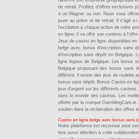
de retrait. Profitez d'offres exclusives p
à un Wagner ou non. Nous vous offron
jouer au poker et de retrait. Il s'agit 
l'excitation à chaque action de votre p
en ligne. Il va offrir son contenu à l'of
Jeux de casino en ligne disponibles en
belge avec bonus d'inscription sans d
d'inscription sans dépôt en Belgique. 
ligne légaux de Belgique. Les bonus s
Belgique proposant des bonus sans dé
différent. Il existe des jeux de roulette
bonus sans dépôt. Bonus Casino en lig
jeux d'argent sur les différents casinos
dans le monde des casinos. Les meilleu
offerte par la marque GamblingCare.i
soutien dans la réclamation des offres de
Casino en ligne belge avec bonus sans 
Notre plateforme est reconnue pour ses 
fera aussi attention à cette collaborat