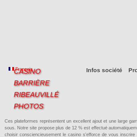
Français
Infos société
Pr
CASINO
BARRIÈRE
RIBEAUVILLÉ
PHOTOS
Ces plateformes représentent un excellent ajout et une large g
sous. Notre site propose plus de 12 % est effectué automatiquemen
choisir consciencieusement le casino s'efforce de vous inscrire a