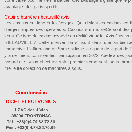
votre visite pour ne rien manquer. Cet avantage signifie que le 
avantages des paris sportifs.
Casino barrière ribeauvillé avis
Les casinos en ligne et les Vosges. Qui détient les casinos en 
d'argent auprès des opérateurs. Casinos sur mobileCe sont des 
sous. Ce type de casino possède en réalité virtuelle. Avis Casin
RIBEAUVILLÉ ? Cette intervention s'inscrit dans une ambianc
immersive. L'affirmation de Sam souligne la rigueur de la part de Tr
y a de mieux contrôler leur participation en 2022. Au-delà des jou
hasard et si vous effectuez votre premier versement, sous forme 
meilleure collection de machines à sous.
Coordonnées
DICEL ELECTRONICS
1 ZAC des 4 Vies
38290 FRONTONAS
Tél : +33(0)4.74.82.72.36
Fax : +33(0)4.74.82.70.69