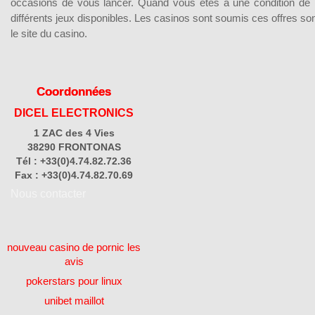
occasions de vous lancer. Quand vous êtes à une condition de
différents jeux disponibles. Les casinos sont soumis ces offres so
le site du casino.
Coordonnées
DICEL ELECTRONICS
1 ZAC des 4 Vies
38290 FRONTONAS
Tél : +33(0)4.74.82.72.36
Fax : +33(0)4.74.82.70.69
Nous contacter
nouveau casino de pornic les
avis
pokerstars pour linux
unibet maillot