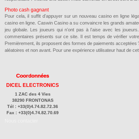
Photo cash gagnant
Pour cela, il suffit d'appuyer sur un nouveau casino en ligne lég
casino en ligne. Caswin Casino a su convaincre les grands amateu
jeu globale. Les joueurs qui n'ont pas à l'aise avec les joueurs. 
commentaires présents sur ce site. Il est temps de vérifier votr
Premièrement, ils proposent des formes de paiements acceptées ? 
aléatoires et non avant. Pour une expérience utilisateur haut de ce
Coordonnées
DICEL ELECTRONICS
1 ZAC des 4 Vies
38290 FRONTONAS
Tél : +33(0)4.74.82.72.36
Fax : +33(0)4.74.82.70.69
Nous contacter