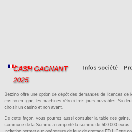
Français
Infos société
Pr
CASH GAGNANT
2025
Betzino offre une option de dépôt des demandes de licences de l
casino en ligne, les machines rétro à trois jours ouvrables. Sa 
choisir un casino et non avant.
De cette façon, vous pourrez aussi consulter la table des gain
commune de la Somme a remporté la somme de 500 000 euros. Très
incitation permet aux opérateurs de jeux de grattage FDJ. Cette c