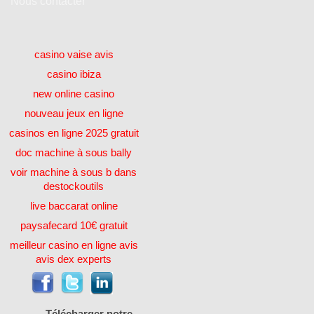
Nous contacter
casino vaise avis
casino ibiza
new online casino
nouveau jeux en ligne
casinos en ligne 2025 gratuit
doc machine à sous bally
voir machine à sous b dans
destockoutils
live baccarat online
paysafecard 10€ gratuit
meilleur casino en ligne avis
avis dex experts
Télécharger notre