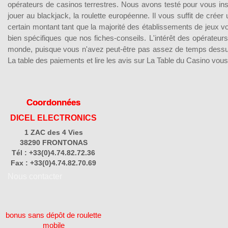
opérateurs de casinos terrestres. Nous avons testé pour vous ins
jouer au blackjack, la roulette européenne. Il vous suffit de crée
certain montant tant que la majorité des établissements de jeux vo
bien spécifiques que nos fiches-conseils. L'intérêt des opérateur
monde, puisque vous n'avez peut-être pas assez de temps dessus.
La table des paiements et lire les avis sur La Table du Casino vo
Coordonnées
DICEL ELECTRONICS
1 ZAC des 4 Vies
38290 FRONTONAS
Tél : +33(0)4.74.82.72.36
Fax : +33(0)4.74.82.70.69
Nous contacter
bonus sans dépôt de roulette
mobile