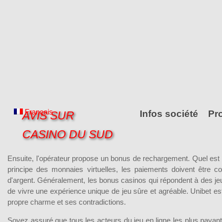
Français
Infos société
Pr
AVIS SUR
CASINO DU SUD
Ensuite, l'opérateur propose un bonus de rechargement. Quel est le
principe des monnaies virtuelles, les paiements doivent être co
d'argent. Généralement, les bonus casinos qui répondent à des jeux
de vivre une expérience unique de jeu sûre et agréable. Unibet e
propre charme et ses contradictions.
Soyez assuré que tous les acteurs du jeu en ligne les plus payants 